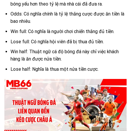
bóng yếu hơn theo tỷ lệ mà nhà cái đã đưa ra.
Odds: Có nghĩa chính là tỷ lệ thắng cược được ăn tiền là
bao nhiêu.
Win full: Có nghĩa là người chơi chiến thắng đủ tiền.
Lose full: Có nghĩa hội viên đã bị thua đủ tiền.
Win half: Thuật ngữ cá độ bóng đá này chỉ việc khách
hàng là ăn được nửa tiền.
Lose half: Nghĩa là thua một nửa tiền cược.