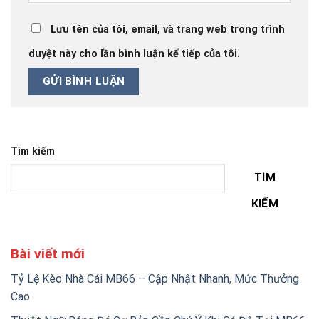
Lưu tên của tôi, email, và trang web trong trình
duyệt này cho lần bình luận kế tiếp của tôi.
Tìm kiếm
TÌM
KIẾM
Bài viết mới
Tỷ Lệ Kèo Nhà Cái MB66 – Cập Nhật Nhanh, Mức Thưởng
Cao