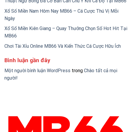
Thuật Ngữ Bóng Đá Cơ Bản Cần Chú Ý Khi Cá Độ Tại MB66
Xổ Số Miền Nam Hôm Nay MB66 – Cá Cược Thú Vị Mỗi
Ngày
Xổ Số Miền Kiên Giang – Quay Thưởng Chọn Số Hot Hit Tại
MB66
Chơi Tài Xỉu Online MB66 Và Kiến Thức Cá Cược Hữu Ích
Bình luận gần đây
Một người bình luận WordPress
trong
Chào tất cả mọi
người!