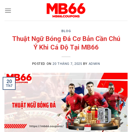
Skip
to
content
BLOG
Thuật Ngữ Bóng Đá Cơ Bản Cần Chú
Ý Khi Cá Độ Tại MB66
POSTED ON
20 THÁNG 7, 2025
BY
ADMIN
20
Th7