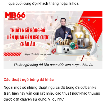
quả cuối cùng đội khách thắng hoặc là hòa.
Thuật ngữ bóng đá liên quan đến kèo cược Châu Âu
Các thuật ngữ bóng đá khác
Ngoài một số những thuật ngữ cá độ bóng đá cơ bản kể
trên, hiện nay vẫn còn rất nhiều các thuật ngữ khác thường
được dân chuyên sử dụng. Ví dụ như: