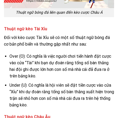
Thuật ngữ bóng đá liên quan đến kèo cược Châu Á
Thuật ngữ kèo Tài Xỉu
Đối với kèo cược Tài Xỉu sẽ có một số thuật ngữ bóng đá
cơ bản phổ biến và thường gặp nhất như sau:
Over (O): Có nghĩa là việc người chơi tiến hành đặt cược
vào cửa “Tài” khi bạn dự đoán rằng tổng số bàn thắng
hai đội ghi được lớn hơn con số mà nhà cái đã đưa ra ở
trên bảng kèo.
Under (U): Có nghĩa là hội viên sẽ đặt tiền cược vào cửa
“Xỉu” khi dự đoán rằng tổng số bàn thắng xuất hiện trong
trận sẽ nhỏ hơn con số mà nhà cái đưa ra trên hệ thống
bảng kèo.
Thuật ngữ kèo Châu Âu