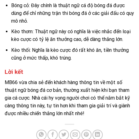
Bóng cỏ: Đây chính là thuật ngữ cá độ bóng đá được
dùng để chỉ những trận thi bóng đá ở các giải đấu có quy
mô nhỏ.
Kèo thơm: Thuật ngữ này có nghĩa là việc nhắc đến loại
kèo cược có tỷ lệ ăn thưởng cao, dễ dàng thắng lớn.
Kèo thối: Nghĩa là kèo cược đó rất khó ăn, tiền thưởng
cũng ở mức thấp, khó trúng.
Lời kết
MB66 vừa chia sẻ đến khách hàng thông tin về một số
thuật ngữ bóng đá cơ bản, thường xuất hiện khi bạn tham
gia cá cược. Nhà cái hy vọng người chơi có thể nắm bắt kỹ
càng thông tin này, tự tin hơn khi tham gia giải trí và giành
được nhiều chiến thắng lớn nhất nhé!